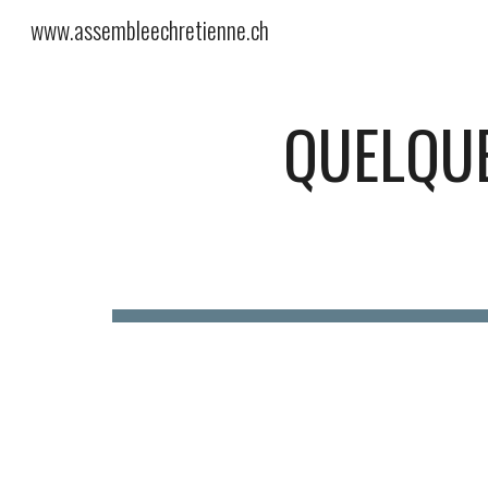
www.assembleechretienne.ch
Sk
QUELQUE