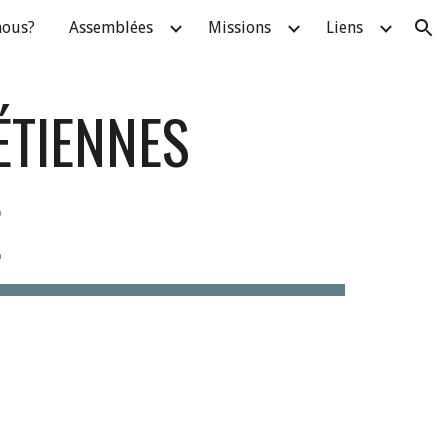
nous?
Assemblées
Missions
Liens
ion
ÉTIENNES
E