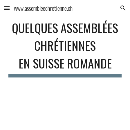
www.assembleechretienne.ch
Skip to main content
Skip to navigation
QUELQUES ASSEMBLÉES
CHRÉTIENNES
EN SUISSE ROMANDE